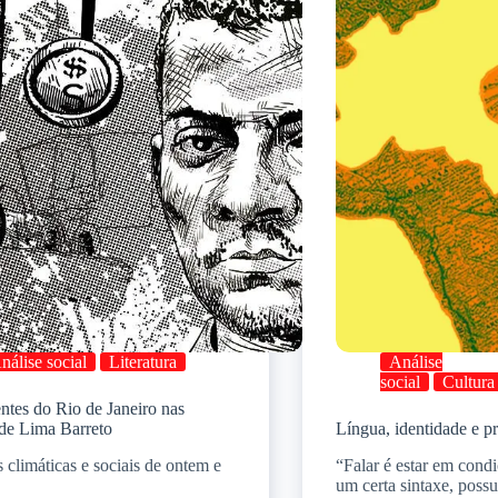
nálise social
Literatura
Análise
social
Cultura
ntes do Rio de Janeiro nas
 de Lima Barreto
Língua, identidade e pre
 climáticas e sociais de ontem e
“Falar é estar em cond
um certa sintaxe, possu