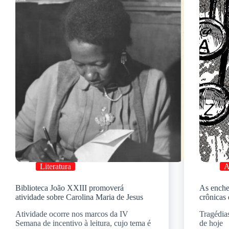
Literatura
A
Biblioteca João XXIII promoverá
As enche
atividade sobre Carolina Maria de Jesus
crônicas
Atividade ocorre nos marcos da IV
Tragédias
Semana de incentivo à leitura, cujo tema é
de hoje