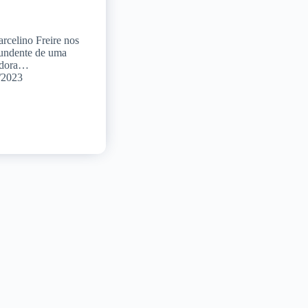
rcelino Freire nos
ntundente de uma
hadora…
/2023