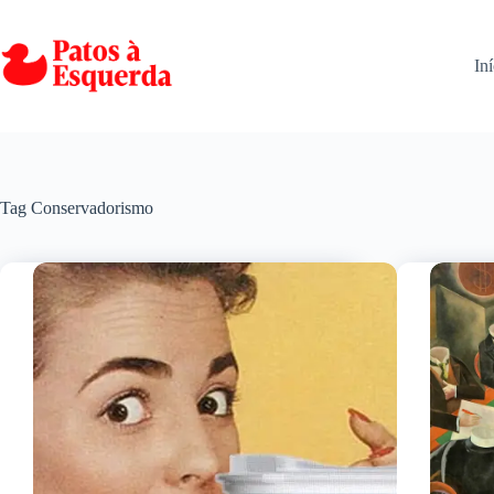
Pular
para
o
Iní
conteúdo
Tag
Conservadorismo