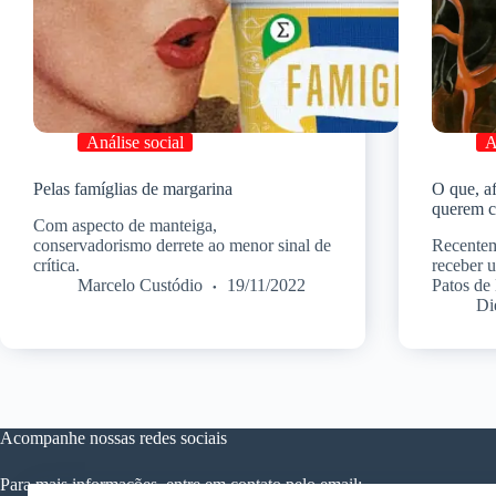
Análise social
A
Pelas famíglias de margarina
O que, af
querem c
Com aspecto de manteiga,
conservadorismo derrete ao menor sinal de
Recentem
crítica.
receber 
Marcelo Custódio
19/11/2022
Patos de
Di
Acompanhe nossas redes sociais
Para mais informações, entre em contato pelo email: