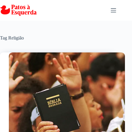
Pular
para
o
conteúdo
Tag
Religião