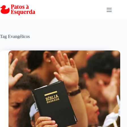
Pular
para
o
conteúdo
Tag
Evangélicos