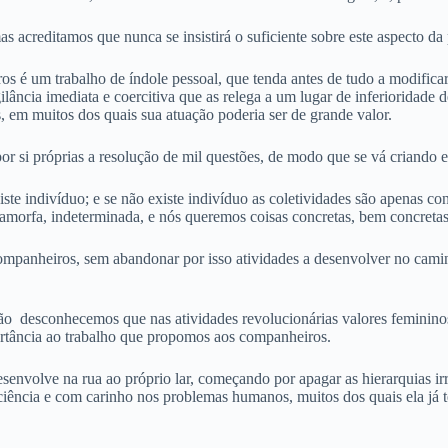
as acreditamos que nunca se insistirá o suficiente sobre este aspecto d
os é um trabalho de índole pessoal, que tenda antes de tudo a modificar 
ilância imediata e coercitiva que as relega a um lugar de inferioridade
 em muitos dos quais sua atuação poderia ser de grande valor.
or si próprias a resolução de mil questões, de modo que se vá criando 
ste indivíduo; e se não existe indivíduo as coletividades são apenas c
amorfa, indeterminada, e nós queremos coisas concretas, bem concretas
companheiros, sem abandonar por isso atividades a desenvolver no cam
o desconhecemos que nas atividades revolucionárias valores feminino
ortância ao trabalho que propomos aos companheiros.
esenvolve na rua ao próprio lar, começando por apagar as hierarquias i
ência e com carinho nos problemas humanos, muitos dos quais ela já tem