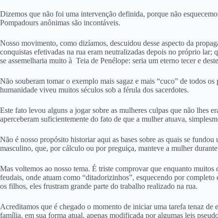
Dizemos que não foi uma intervenção definida, porque não esquecemos, 
Pompadours anônimas são incontáveis.
Nosso movimento, como dizíamos, descuidou desse aspecto da propagand
conquistas efetivadas na rua eram neutralizadas depois no próprio lar
se assemelharia muito à Teia de Penélope: seria um eterno tecer e deste
Não souberam tomar o exemplo mais sagaz e mais “cuco” de todos os pro
humanidade viveu muitos séculos sob a férula dos sacerdotes.
Este fato levou alguns a jogar sobre as mulheres culpas que não lhes e
aperceberam suficientemente do fato de que a mulher atuava, simplesm
Não é nosso propósito historiar aqui as bases sobre as quais se fundou
masculino, que, por cálculo ou por preguiça, manteve a mulher durante
Mas voltemos ao nosso tema. É triste comprovar que enquanto muitos c
feudais, onde atuam como “ditadorizinhos”, esquecendo por completo d
os filhos, eles frustram grande parte do trabalho realizado na rua.
Acreditamos que é chegado o momento de iniciar uma tarefa tenaz de e
família, em sua forma atual, apenas modificada por algumas leis pseudo