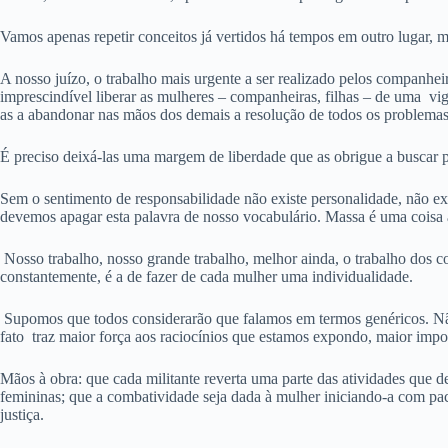
Vamos apenas repetir conceitos já vertidos há tempos em outro lugar, m
A nosso juízo, o trabalho mais urgente a ser realizado pelos companheir
imprescindível liberar as mulheres – companheiras, filhas – de uma vig
as a abandonar nas mãos dos demais a resolução de todos os problemas,
É preciso deixá-las uma margem de liberdade que as obrigue a buscar p
Sem o sentimento de responsabilidade não existe personalidade, não exi
devemos apagar esta palavra de nosso vocabulário. Massa é uma coisa 
Nosso trabalho, nosso grande trabalho, melhor ainda, o trabalho dos 
constantemente, é a de fazer de cada mulher uma individualidade.
Supomos que todos considerarão que falamos em termos genéricos. Nã
fato traz maior força aos raciocínios que estamos expondo, maior imp
Mãos à obra: que cada militante reverta uma parte das atividades que d
femininas; que a combatividade seja dada à mulher iniciando-a com paci
justiça.