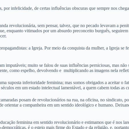
por infelicidade, de certas influências obscuras que sempre nos chega
a revolucionária, sem pensar, talvez, que no pecado levavam a penitên
; que, enquanto vitimados por um absurdo preconceito burguês, seguire
cer.
pagandistas: a Igreja. Por meio da conquista da mulher, a Igreja se f
ram imputáveis; muito se falou de suas influências perniciosas, mas não
ente, como espelho, devolvendo e multiplicando as imagens nela refle
 uma suposta inferioridade feminina; mas somos obrigados a aceitar o f
 séculos em um estado intelectual lamentável, a quem cabem todas as c
amaradas posam de revolucionários na rua, na oficina, no sindicato, 
e orientar a companheira em um sentido ideológico e humano. Deixando
ducação feminina em sentido revolucionário e estimamos que é nos lare
-democráticas, é o esteio mais firme do Estado e da religião, e, porta