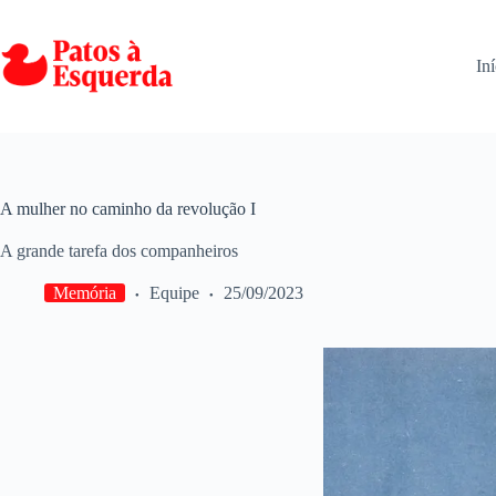
Pular
para
o
Iní
conteúdo
A mulher no caminho da revolução I
A grande tarefa dos companheiros
Memória
Equipe
25/09/2023