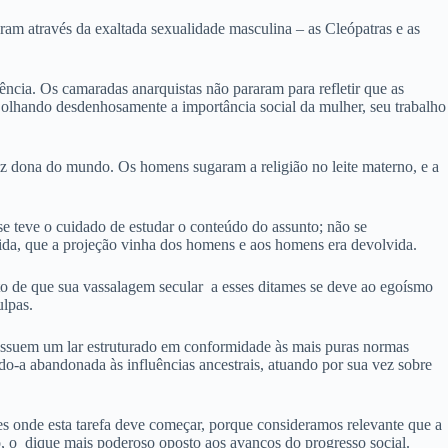
ram através da exaltada sexualidade masculina – as Cleópatras e as
cia. Os camaradas anarquistas não pararam para refletir que as
m olhando desdenhosamente a importância social da mulher, seu trabalho
ez dona do mundo. Os homens sugaram a religião no leite materno, e a
 se teve o cuidado de estudar o conteúdo do assunto; não se
tida, que a projeção vinha dos homens e aos homens era devolvida.
ato de que sua vassalagem secular a esses ditames se deve ao egoísmo
ulpas.
possuem um lar estruturado em conformidade às mais puras normas
-a abandonada às influências ancestrais, atuando por sua vez sobre
s onde esta tarefa deve começar, porque consideramos relevante que a
nto, o dique mais poderoso oposto aos avanços do progresso social.