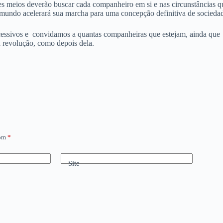
s meios deverão buscar cada companheiro em si e nas circunstâncias q
o mundo acelerará sua marcha para uma concepção definitiva de socieda
essivos e convidamos a quantas companheiras que estejam, ainda que s
a revolução, como depois dela.
com
*
Site