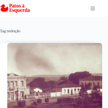
Pular
para
o
conteúdo
Tag
reeleição