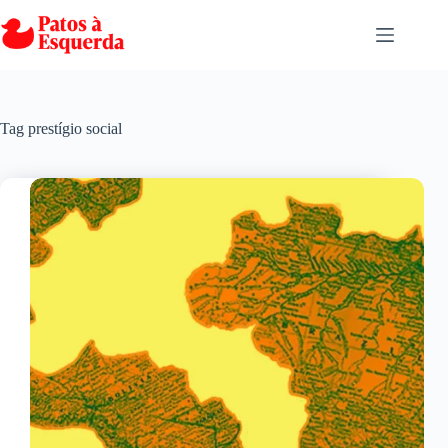
Pular
para
o
conteúdo
Tag
prestígio social