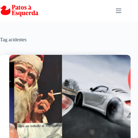
Pular
para
o
conteúdo
Tag
acidentes