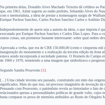
Na primeira delas, Donaldo Alves Machado Teixeira dá créditos ao Padr
que, em 1961, Almir sugeriu ao então prefeito, Sebastião Alves do N
com o memorialista, a ideia de prestar a homenagem surgiu de Wulfrano P
Enrique Pachon Sanchez, Carlos Pachon Sanchez Carlos e Antônio D
Independentemente de quem seja a autoria da ideia, o que importa é qu
executado por Enrique Pachon Sanchez e Carlos Dias Lopes. Para a co
outras coisas, um pormenor bastante interessante: sobre qual ombro d
Aprovada a verba, que era de CR$ 150.000,00 (cento e cinquenta mil c
inauguração do monumento e a realização da terceira edição da festa n
estava sendo incorporada à sociedade patense. O Homem do Campo era o
de 1960 e 1970, remetendo a uma imagem que simbolizava o progresso
Segundo Sandra Pesavento
[1]
:
[…] Uma cidade inventa seu passado, construindo um mito das origens,
significados. Mais do que isso, tal processo imaginário de invenção da 
Pensando com Pesavento, o patrimônio revela ao historiador o fato de
relacionados apenas a personalidades políticas de grande vulto, cujos 
basta comparar os pesos de memória atribuídos ao Busto de Olegár