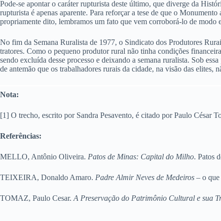
Pode-se apontar o caráter rupturista deste último, que diverge da His
rupturista é apenas aparente. Para reforçar a tese de que o Monumento 
propriamente dito, lembramos um fato que vem corroborá-lo de modo
No fim da Semana Ruralista de 1977, o Sindicato dos Produtores Rurais,
tratores. Como o pequeno produtor rural não tinha condições financei
sendo excluída desse processo e deixando a semana ruralista. Sob essa pe
de antemão que os trabalhadores rurais da cidade, na visão das elites,
Nota:
[1] O trecho, escrito por Sandra Pesavento, é citado por Paulo César T
Referências:
MELLO, Antônio Oliveira.
Patos de Minas: Capital do Milho
. Patos 
TEIXEIRA, Donaldo Amaro.
Padre Almir Neves de Medeiros
– o que 
TOMAZ, Paulo Cesar.
A Preservação do Patrimônio Cultural e sua Tra