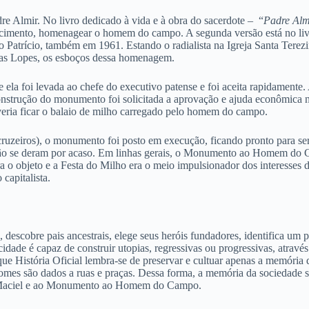
e Almir. No livro dedicado à vida e à obra do sacerdote – “
Padre Alm
ascimento, homenagear o homem do campo. A segunda versão está no li
atrício, também em 1961. Estando o radialista na Igreja Santa Terezinha
ias Lopes, os esboços dessa homenagem.
e ela foi levada ao chefe do executivo patense e foi aceita rapidamen
nstrução do monumento foi solicitada a aprovação e ajuda econômica n
everia ficar o balaio de milho carregado pelo homem do campo.
ruzeiros), o monumento foi posto em execução, ficando pronto para ser
ão se deram por acaso. Em linhas gerais, o Monumento ao Homem do Camp
 objeto e a Festa do Milho era o meio impulsionador dos interesses de
 capitalista.
 descobre pais ancestrais, elege seus heróis fundadores, identifica u
cidade é capaz de construir utopias, regressivas ou progressivas, atravé
 que História Oficial lembra-se de preservar e cultuar apenas a memór
nomes são dados a ruas e praças. Dessa forma, a memória da sociedade se
io Maciel e ao Monumento ao Homem do Campo.