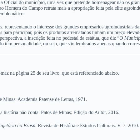
tória Oficial do município, uma vez que pretende homenagear não os gr
ao Homem do Campo retrata mais a apropriação feita pela elite agroindus
 emblemático.
 representando o interesse dos grandes empresários agroindustriais da r
ras para participar, pois os produtos arrematados tinham um preço ele
rspectiva, a inscrição feita no pedestal da estátua, que diz “
O Municíp
 não têm personalidade, ou seja, que são lembrados apenas quando corre
omaz na página 25 de seu livro, que está referenciado abaixo.
de Minas: Academia Patense de Letras, 1971.
a história não conta. Patos de Minas: Edição do Autor, 2016.
jetória no Brasil.
Revista de História e Estudos Culturais. V. 7. 2010.