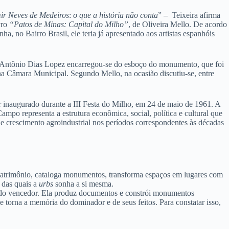
ir Neves de Medeiros
:
o que a história não conta
” – Teixeira afirma
vro
“Patos de Minas: Capital do Milho”
,
de Oliveira Mello. De acordo
, no Bairro Brasil, ele teria já apresentado aos artistas espanhóis
te. Antônio Dias Lopez encarregou-se do esboço do monumento, que foi
a Câmara Municipal. Segundo Mello, na ocasião discutiu-se, entre
 inaugurado durante a III Festa do Milho, em 24 de maio de 1961. A
o representa a estrutura econômica, social, política e cultural que
 crescimento agroindustrial nos períodos correspondentes às décadas
m patrimônio, cataloga monumentos, transforma espaços em lugares com
s das quais a
urbs
sonha a si mesma.
ia do vencedor. Ela produz documentos e constrói monumentos
 torna a memória do dominador e de seus feitos. Para constatar isso,