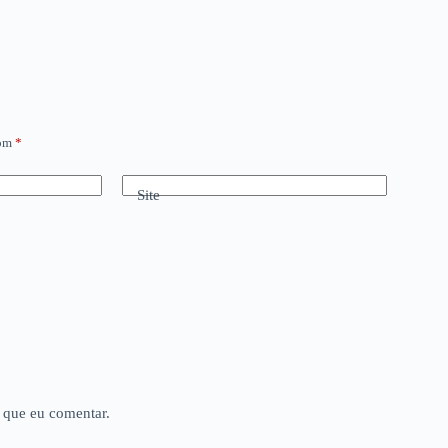
com
*
Site
 que eu comentar.