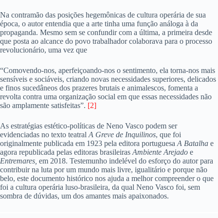
Na contramão das posições hegemônicas de cultura operária de sua
época, o autor entendia que a arte tinha uma função análoga à da
propaganda. Mesmo sem se confundir com a última, a primeira desde
que posta ao alcance do povo trabalhador colaborava para o processo
revolucionário, uma vez que
“Comovendo-nos, aperfeiçoando-nos o sentimento, ela torna-nos mais
sensíveis e sociáveis, criando novas necessidades superiores, delicados
e finos sucedâneos dos prazeres brutais e animalescos, fomenta a
revolta contra uma organização social em que essas necessidades não
são amplamente satisfeitas”.
[2]
As estratégias estético-políticas de Neno Vasco podem ser
evidenciadas no texto teatral
A Greve de Inquilinos
, que foi
originalmente publicada em 1923 pela editora portuguesa
A Batalha
e
agora republicada pelas editoras brasileiras
Ambiente Arejado
e
Entremares,
em 2018. Testemunho indelével do esforço do autor para
contribuir na luta por um mundo mais livre, igualitário e porque não
belo, este documento histórico nos ajuda a melhor compreender o que
foi a cultura operária luso-brasileira, da qual Neno Vasco foi, sem
sombra de dúvidas, um dos amantes mais apaixonados.