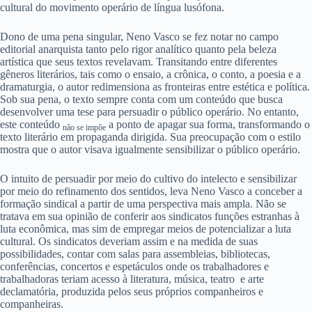
cultural do movimento operário de língua lusófona.
Dono de uma pena singular, Neno Vasco se fez notar no campo
editorial anarquista tanto pelo rigor analítico quanto pela beleza
artística que seus textos revelavam. Transitando entre diferentes
gêneros literários, tais como o ensaio, a crônica, o conto, a poesia e a
dramaturgia, o autor redimensiona as fronteiras entre estética e política.
Sob sua pena, o texto sempre conta com um conteúdo que busca
desenvolver uma tese para persuadir o público operário. No entanto,
este conteúdo
a ponto de apagar sua forma, transformando o
não se impõe
texto literário em propaganda dirigida. Sua preocupação com o estilo
mostra que o autor visava igualmente sensibilizar o público operário.
O intuito de persuadir por meio do cultivo do intelecto e sensibilizar
por meio do refinamento dos sentidos, leva Neno Vasco a conceber a
formação sindical a partir de uma perspectiva mais ampla. Não se
tratava em sua opinião de conferir aos sindicatos funções estranhas à
luta econômica, mas sim de empregar meios de potencializar a luta
cultural. Os sindicatos deveriam assim e na medida de suas
possibilidades, contar com salas para assembleias, bibliotecas,
conferências, concertos e espetáculos onde os trabalhadores e
trabalhadoras teriam acesso à literatura, música, teatro e arte
declamatória, produzida pelos seus próprios companheiros e
companheiras.