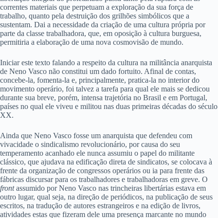
correntes materiais que perpetuam a exploração da sua força de
trabalho, quanto pela destruição dos grilhões simbólicos que a
sustentam. Dai a necessidade da criação de uma cultura própria por
parte da classe trabalhadora, que, em oposição à cultura burguesa,
permitiria a elaboração de uma nova cosmovisão de mundo.
Iniciar este texto falando a respeito da cultura na militância anarquista
de Neno Vasco não constitui um dado fortuito. Afinal de contas,
concebe-la, fomenta-la e, principalmente, pratica-la no interior do
movimento operário, foi talvez a tarefa para qual ele mais se dedicou
durante sua breve, porém, intensa trajetória no Brasil e em Portugal,
países no qual ele viveu e militou nas duas primeiras décadas do século
XX.
Ainda que Neno Vasco fosse um anarquista que defendeu com
vivacidade o sindicalismo revolucionário, por causa do seu
temperamento acanhado ele nunca assumiu o papel do militante
clássico, que ajudava na edificação direta de sindicatos, se colocava à
frente da organização de congressos operários ou ia para frente das
fábricas discursar para os trabalhadores e trabalhadoras em greve. O
front
assumido por Neno Vasco nas trincheiras libertárias estava em
outro lugar, qual seja, na direção de periódicos, na publicação de seus
escritos, na tradução de autores estrangeiros e na edição de livros,
atividades estas que fizeram dele uma presença marcante no mundo