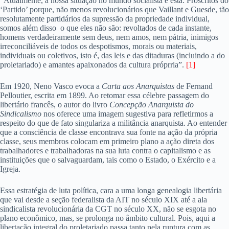
“Atualmente, a nossa situação no mundo socialista é esta: Proscritos do
‘Partido’ porque, não menos revolucionários que Vaillant e Guesde, tão
resolutamente partidários da supressão da propriedade individual,
somos além disso o que eles não são: revoltados de cada instante,
homens verdadeiramente sem deus, nem amos, nem pátria, inimigos
irreconciliáveis de todos os despotismos, morais ou materiais,
individuais ou coletivos, isto é, das leis e das ditaduras (incluindo a do
proletariado) e amantes apaixonados da cultura próprria”.
[1]
Em 1920, Neno Vasco evoca a
Carta aos Anarquistas
de Fernand
Pelloutier, escrita em 1899. Ao retomar essa célebre passagem do
libertário francês, o autor do livro
Concepção Anarquista do
Sindicalismo
nos oferece uma imagem sugestiva para refletirmos a
respeito do que de fato singulariza a militância anarquista. Ao entender
que a consciência de classe encontrava sua fonte na ação da própria
classe, seus membros colocam em primeiro plano a ação direta dos
trabalhadores e trabalhadoras na sua luta contra o capitalismo e as
instituições que o salvaguardam, tais como o Estado, o Exército e a
Igreja.
Essa estratégia de luta política, cara a uma longa genealogia libertária
que vai desde a seção federalista da AIT no século XIX até a ala
sindicalista revolucionária da CGT no século XX, não se esgota no
plano econômico, mas, se prolonga no âmbito cultural. Pois, aqui a
libertação integral do proletariado passa tanto pela ruptura com as