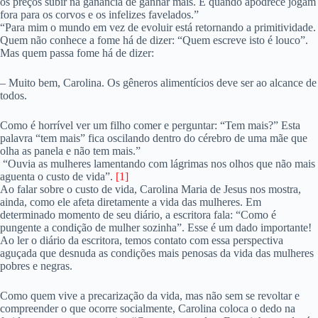
os preços subir na ganancia de ganhar mais. E quando apodrece jogam
fora para os corvos e os infelizes favelados.”
“Para mim o mundo em vez de evoluir está retornando a primitividade.
Quem não conhece a fome há de dizer: “Quem escreve isto é louco”.
Mas quem passa fome há de dizer:
– Muito bem, Carolina. Os gêneros alimentícios deve ser ao alcance de
todos.
Como é horrível ver um filho comer e perguntar: “Tem mais?” Esta
palavra “tem mais” fica oscilando dentro do cérebro de uma mãe que
olha as panela e não tem mais.”
“Ouvia as mulheres lamentando com lágrimas nos olhos que não mais
aguenta o custo de vida”.
[1]
Ao falar sobre o custo de vida, Carolina Maria de Jesus nos mostra,
ainda, como ele afeta diretamente a vida das mulheres. Em
determinado momento de seu diário, a escritora fala: “Como é
pungente a condição de mulher sozinha”. Esse é um dado importante!
Ao ler o diário da escritora, temos contato com essa perspectiva
aguçada que desnuda as condições mais penosas da vida das mulheres
pobres e negras.
Como quem vive a precarização da vida, mas não sem se revoltar e
compreender o que ocorre socialmente, Carolina coloca o dedo na