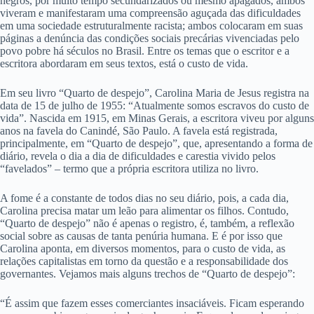
negros, por muito tempo secundarizados ou mesmo apagados, ambos
viveram e manifestaram uma compreensão aguçada das dificuldades
em uma sociedade estruturalmente racista; ambos colocaram em suas
páginas a denúncia das condições sociais precárias vivenciadas pelo
povo pobre há séculos no Brasil. Entre os temas que o escritor e a
escritora abordaram em seus textos, está o custo de vida.
Em seu livro “Quarto de despejo”, Carolina Maria de Jesus registra na
data de 15 de julho de 1955: “Atualmente somos escravos do custo de
vida”. Nascida em 1915, em Minas Gerais, a escritora viveu por alguns
anos na favela do Canindé, São Paulo. A favela está registrada,
principalmente, em “Quarto de despejo”, que, apresentando a forma de
diário, revela o dia a dia de dificuldades e carestia vivido pelos
“favelados” – termo que a própria escritora utiliza no livro.
A fome é a constante de todos dias no seu diário, pois, a cada dia,
Carolina precisa matar um leão para alimentar os filhos. Contudo,
“Quarto de despejo” não é apenas o registro, é, também, a reflexão
social sobre as causas de tanta penúria humana. E é por isso que
Carolina aponta, em diversos momentos, para o custo de vida, as
relações capitalistas em torno da questão e a responsabilidade dos
governantes. Vejamos mais alguns trechos de “Quarto de despejo”:
“É assim que fazem esses comerciantes insaciáveis. Ficam esperando