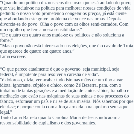
“Quando um politico diz nos seus discursos que está ao lado do povo,
que visa incluir-se na politica para melhorar nossas condições de vida
pedindo o nosso voto prometendo congelar os preços, já está ciente
que abordando este grave problema ele vence nas urnas. Depois
divorcia-se do povo. Olha o povo com os olhos semi-cerrados. Com
um orgulho que fere a nossa sensibilidade.”
“De quatro em quatro anos muda-se os politicos e não soluciona a
fome.”
“Mas o povo não está interessado nas eleições, que é o cavalo de Troia
que aparece de quatro em quatro anos.”
Lima escreve:
“O que parece atualmente é que o governo, seja municipal, seja
federal, é impotente para resolver a carestia de vida”.
“é doloroso, dizia, ver acabar tudo isto nas mãos de um tipo alvar,
idiota, ignorante, cúpido e cínico, como Zé Bezerra, para, com o
trabalho de tantas gerações e a meditação de tantos sábios, trabalho e
meditação que estão nas máquinas de suas usinas e nos processos do
fabrico, esfomear um país e rir-se de sua miséria. Nós sabemos por que
ele ri-se; é porque conta com a força armada para apoiar o seu saque
legal.”
Tanto Lima Barreto quanto Carolina Maria de Jesus indicaram a
responsabilidade do capitalismo e dos governantes.