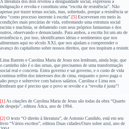
A literatura dos dois revelou a desigualdade social, expressou a
indignação e revolta e constituiu uma “escrita de resistência”. Não
apenas por trazer temas sociais, mas, sobretudo, porque a resistência se
deu “como processo inerente à escrita”.
[5]
Escreveram em meio às
condições mais precárias de vida, enfrentando uma estrutura social
racista e machista, se debatendo com seus próprios fantasmas e dos
outros, observando e denunciando. Para ambos, a escrita foi um ato de
resistência e, por isso, identificamos ideias e sentimentos que nos
alimentam aqui no século XXI, que nos ajudam a compreender o
avanço do capitalismo sobre nossos direitos, que nos inspiram a resistir.
Lima Barreto e Carolina Maria de Jesus nos lembram, ainda hoje, que
o caminho não é o das urnas, que precisamos de uma transformação
social real e concreta. Entra governo e sai governo, e o custo de vida
continua refém dos interesses dos de cima, enquanto o povo paga o
alto preço e sobrevive com baixos salários. Carolina e Lima nos
lembram que é preciso que o povo se revolte e a “revolta é justa”!
[1]
As citações de Carolina Maria de Jesus são todas da obra “Quarto
de despejo”, editora Ática, ano de 1994.
[2]
O texto “O direito à literatura”, de Antonio Candido, está em seu
livro “Vários escritos”, editora Duas cidades/Ouro sobre azul, ano de
2004.