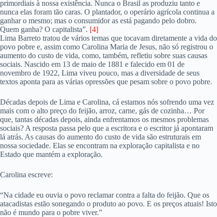
primordiais à nossa existência. Nunca o Brasil as produziu tanto e
nunca elas foram tão caras. O plantador, o operário agrícola continua a
ganhar o mesmo; mas o consumidor as está pagando pelo dobro.
Quem ganha? O capitalista”.
[4]
Lima Barreto tratou de vários temas que tocavam diretamente a vida do
povo pobre e, assim como Carolina Maria de Jesus, não só registrou o
aumento do custo de vida, como, também, refletiu sobre suas causas
sociais. Nascido em 13 de maio de 1881 e falecido em 01 de
novembro de 1922, Lima viveu pouco, mas a diversidade de seus
textos aponta para as várias opressões que pesam sobre o povo pobre.
Décadas depois de Lima e Carolina, cá estamos nós sofrendo uma vez
mais com o alto preço do feijão, arroz, carne, gás de cozinha… Por
que, tantas décadas depois, ainda enfrentamos os mesmos problemas
sociais? A resposta passa pelo que a escritora e o escritor já apontaram
lá atrás. As causas do aumento do custo de vida são estruturais em
nossa sociedade. Elas se encontram na exploração capitalista e no
Estado que mantém a exploração.
Carolina escreve:
“Na cidade eu ouvia o povo reclamar contra a falta do feijão. Que os
atacadistas estão sonegando o produto ao povo. E os preços atuais! Isto
não é mundo para o pobre viver.”