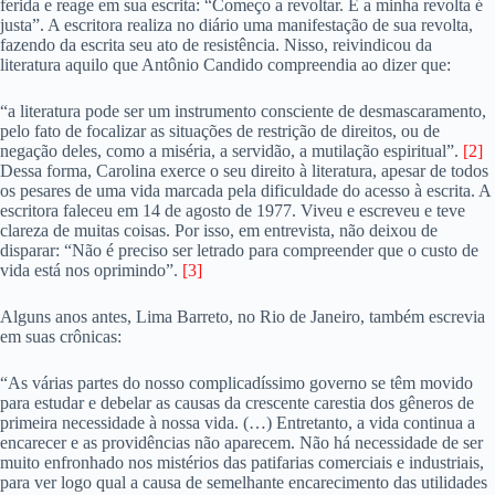
ferida e reage em sua escrita: “Começo a revoltar. E a minha revolta é
justa”. A escritora realiza no diário uma manifestação de sua revolta,
fazendo da escrita seu ato de resistência. Nisso, reivindicou da
literatura aquilo que Antônio Candido compreendia ao dizer que:
“a literatura pode ser um instrumento consciente de desmascaramento,
pelo fato de focalizar as situações de restrição de direitos, ou de
negação deles, como a miséria, a servidão, a mutilação espiritual”.
[2]
Dessa forma, Carolina exerce o seu direito à literatura, apesar de todos
os pesares de uma vida marcada pela dificuldade do acesso à escrita. A
escritora faleceu em 14 de agosto de 1977. Viveu e escreveu e teve
clareza de muitas coisas. Por isso, em entrevista, não deixou de
disparar: “Não é preciso ser letrado para compreender que o custo de
vida está nos oprimindo”.
[3]
Alguns anos antes, Lima Barreto, no Rio de Janeiro, também escrevia
em suas crônicas:
“As várias partes do nosso complicadíssimo governo se têm movido
para estudar e debelar as causas da crescente carestia dos gêneros de
primeira necessidade à nossa vida. (…) Entretanto, a vida continua a
encarecer e as providências não aparecem. Não há necessidade de ser
muito enfronhado nos mistérios das patifarias comerciais e industriais,
para ver logo qual a causa de semelhante encarecimento das utilidades