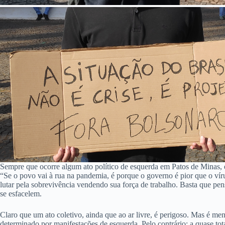
Sempre que ocorre algum ato político de esquerda em Patos de Minas, e
“Se o povo vai à rua na pandemia, é porque o governo é pior que o vírus
lutar pela sobrevivência vendendo sua força de trabalho. Basta que pe
se esfacelem.
Claro que um ato coletivo, ainda que ao ar livre, é perigoso. Mas é m
determinado por manifestações de esquerda. Pelo contrário: a quase t