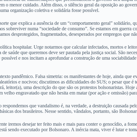
sem o menor cuidado. Além disso, o silêncio geral da oposição ao gove
ma organização coletiva e solidária fosse possível.
sorte que explica a ausência de um “comportamento geral” solidário, qu
mos sobreviver numa “sociedade de consumo”. Se estamos em guerra 
tejamos desprotegidos, fragmentados, desesperados por empregos que nã
lítica hospitalar. Urge notarmos que calcular infectados, mortos e leit
a de saúde que queremos deve ser pautada pela justiça social. São neces
 possível e nos incitam a aprofundar a construção de uma sociabilidad
ntexto pandêmico. Falsa simetria: os manifestantes de hoje, ainda que 
leatórios e nocivos; discutimos as dificuldades do SUS; o pesar que 
rá, leitor(a), uma descrição do que são os protestos bolsonaristas. Hoje
 um velho engravatado que não hesita em matar (por ação e omissão) par
so respondemos que vandalismo é, na verdade, a destruição causada pelo 
básicas dos brasileiros. Nesse sentido, vândalos, portanto, são Bolsona
nte iremos desejar ter feito mais e mais para conter o genocídio, a f
está sendo executado por Bolsonaro. A inércia mata, viver é lutar e tom