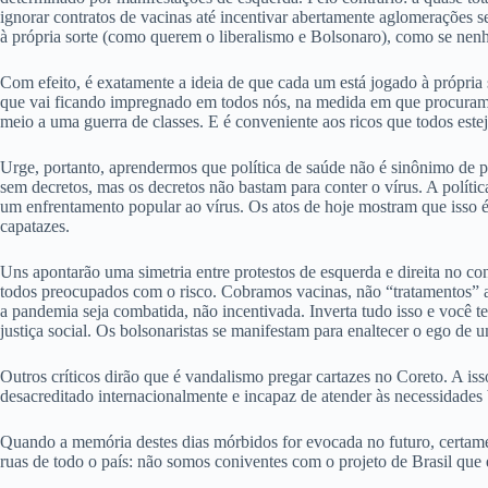
ignorar contratos de vacinas até incentivar abertamente aglomerações 
à própria sorte (como querem o liberalismo e Bolsonaro), como se nenhu
Com efeito, é exatamente a ideia de que cada um está jogado à própria 
que vai ficando impregnado em todos nós, na medida em que procura
meio a uma guerra de classes. E é conveniente aos ricos que todos es
Urge, portanto, aprendermos que política de saúde não é sinônimo de po
sem decretos, mas os decretos não bastam para conter o vírus. A polític
um enfrentamento popular ao vírus. Os atos de hoje mostram que isso é
capatazes.
Uns apontarão uma simetria entre protestos de esquerda e direita no co
todos preocupados com o risco. Cobramos vacinas, não “tratamentos” a
a pandemia seja combatida, não incentivada. Inverta tudo isso e você te
justiça social. Os bolsonaristas se manifestam para enaltecer o ego de
Outros críticos dirão que é vandalismo pregar cartazes no Coreto. A is
desacreditado internacionalmente e incapaz de atender às necessidades 
Quando a memória destes dias mórbidos for evocada no futuro, certame
ruas de todo o país: não somos coniventes com o projeto de Brasil que 