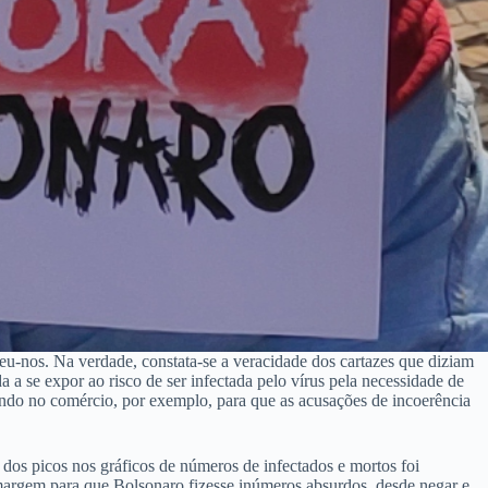
u-nos. Na verdade, constata-se a veracidade dos cartazes que diziam
 a se expor ao risco de ser infectada pelo vírus pela necessidade de
hando no comércio, por exemplo, para que as acusações de incoerência
dos picos nos gráficos de números de infectados e mortos foi
margem para que Bolsonaro fizesse inúmeros absurdos, desde negar e