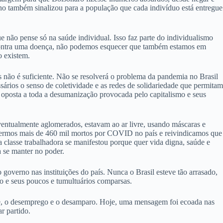
rno também sinalizou para a população que cada indivíduo está entregue
e não pense só na saúde individual. Isso faz parte do individualismo
contra uma doença, não podemos esquecer que também estamos em
o existem.
os não é suficiente. Não se resolverá o problema da pandemia no Brasil
sários o senso de coletividade e as redes de solidariedade que permitam
e oposta a toda a desumanização provocada pelo capitalismo e seus
eventualmente aglomerados, estavam ao ar livre, usando máscaras e
é termos mais de 460 mil mortos por COVID no país e reivindicamos que
 a classe trabalhadora se manifestou porque quer vida digna, saúde e
a se manter no poder.
governo nas instituições do país. Nunca o Brasil esteve tão arrasado,
ro e seus poucos e tumultuários comparsas.
ome, o desemprego e o desamparo. Hoje, uma mensagem foi ecoada nas
ar partido.