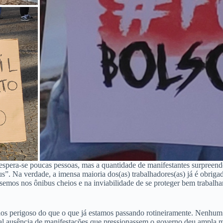
spera-se poucas pessoas, mas a quantidade de manifestantes surpreende
”. Na verdade, a imensa maioria dos(as) trabalhadores(as) já é obrigada
nsemos nos ônibus cheios e na inviabilidade de se proteger bem trabal
enos perigoso do que o que já estamos passando rotineiramente. Nenhum 
otal ausência de manifestações que pressionassem o governo deu ampla 