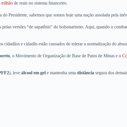
trilhão
de reais no sistema financeiro.
a do Presidente, sabemos que somos hoje uma nação assolada pela inérci
pelas versões “de sapatênis” do bolsonarismo. Aqui, quando o combat
 os cidadãos e cidadãs estão cansados de tolerar a normalização do absu
Coreto
, o Movimento de Organização de Base de Patos de Minas e o
Co
PFF2
), leve
álcool em gel
e mantenha uma
distância
segura dos demais