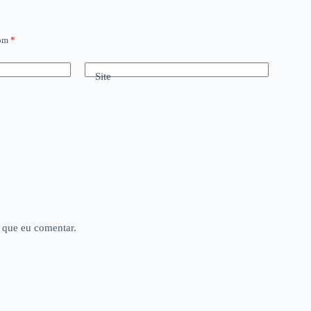
com
*
Site
 que eu comentar.