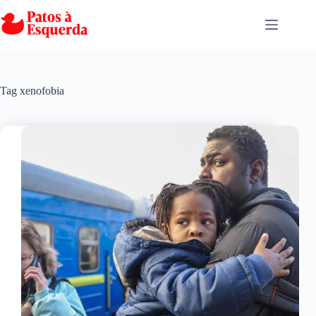
Pular
para
o
conteúdo
Tag
xenofobia