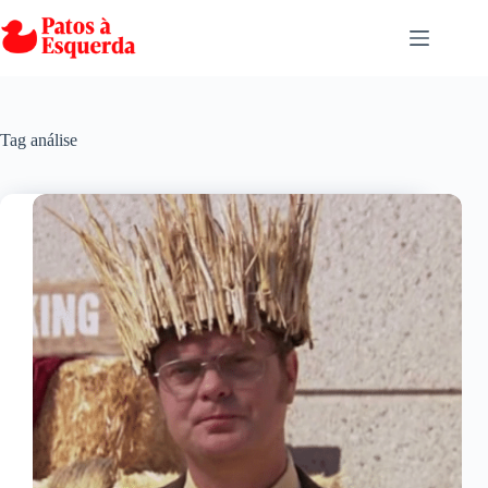
Pular
para
o
conteúdo
Tag
análise