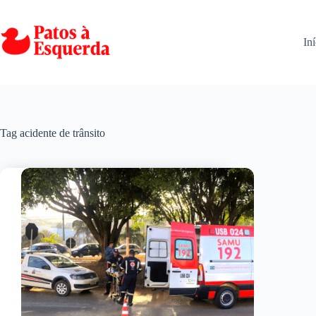
Pular
para
o
Iní
conteúdo
Tag
acidente de trânsito