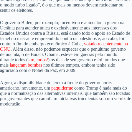
o modo turbo ligado”, é o que mais ou menos devem raciocinar ou
sentir os eleitores.
O governo Biden, por exemplo, incentivou e alimentou a guerra na
Ucrânia para atender única e exclusivamente aos interesses dos
Estados Unidos contra a Rússia, está dando todo o apoio ao Estado de
Israel no massacre empreendido contra os palestinos e, ao cabo, foi
contra o fim do embargo econômico à Cuba,
votado recentemente na
ONU
. Além disso, não podemos esquecer que o penúltimo governo
democrata, o de Barack Obama, esteve em guerras pelo mundo
durante todos (
sim, todos!
) os dias de seu governo e foi um dos que
mais
lançaram bombas
nos últimos tempos, embora tenha sido
agraciado com o Nobel da Paz, em 2009.
Agora, a disponibilidade de terem à frente do governo norte-
americano, novamente, um
paquiderme
como Trump é nada mais do
que a normalização das alternativas infernais, que também são tocadas
por governantes que camuflam iniciativas truculentas sob um verniz de
moderação.