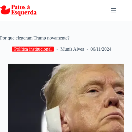
Pular
para
o
conteúdo
Por que elegeram Trump novamente?
Política institucional
Munís Alves
06/11/2024