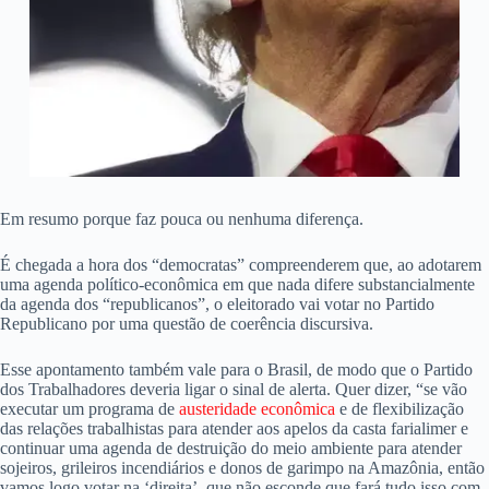
Em resumo porque faz pouca ou nenhuma diferença.
É chegada a hora dos “democratas” compreenderem que, ao adotarem
uma agenda político-econômica em que nada difere substancialmente
da agenda dos “republicanos”, o eleitorado vai votar no Partido
Republicano por uma questão de coerência discursiva.
Esse apontamento também vale para o Brasil, de modo que o Partido
dos Trabalhadores deveria ligar o sinal de alerta. Quer dizer, “se vão
executar um programa de
austeridade econômica
e de flexibilização
das relações trabalhistas para atender aos apelos da casta farialimer e
continuar uma agenda de destruição do meio ambiente para atender
sojeiros, grileiros incendiários e donos de garimpo na Amazônia, então
vamos logo votar na ‘direita’, que não esconde que fará tudo isso com