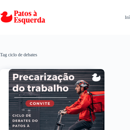
Pular
para
o
Iní
conteúdo
Tag
ciclo de debates