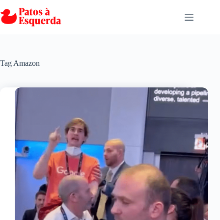
Pular
para
o
conteúdo
Tag
Amazon